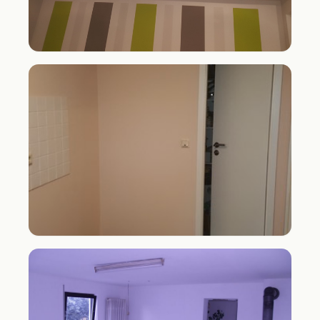
Wohnraum · farbige Akzentwand mit
Beleuchtung
Renovierung · warmer Anstrich +
Bodenverlegung